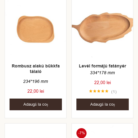
Rombusz alakú bükkfa
Levél formájú fatányér
tálaló
334*178 mm
234*196 mm
22,00
lei
22,00
lei
1
Evaluat la
5.00
din 5
Adaugă la coș
Adaugă la coș
-7%