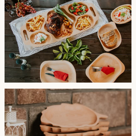
HoReCa
Platouri din
lemn de fag