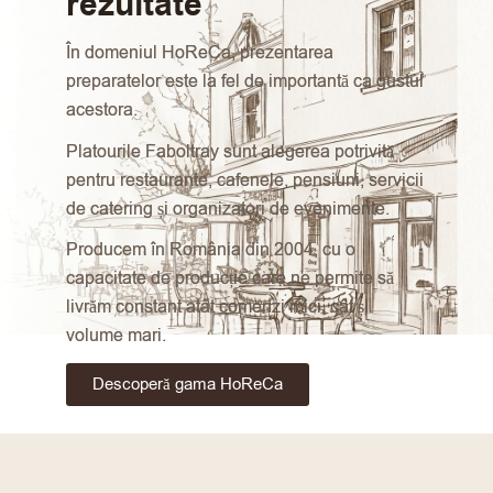
rezultate
În domeniul HoReCa, prezentarea
preparatelor este la fel de importantă ca gustul
acestora.
Platourile Faboltray sunt alegerea potrivită
pentru restaurante, cafenele, pensiuni, servicii
de catering și organizatori de evenimente.
Producem în România din 2004, cu o
capacitate de producție care ne permite să
livrăm constant atât comenzi mici, cât și
volume mari.
Descoperă gama HoReCa