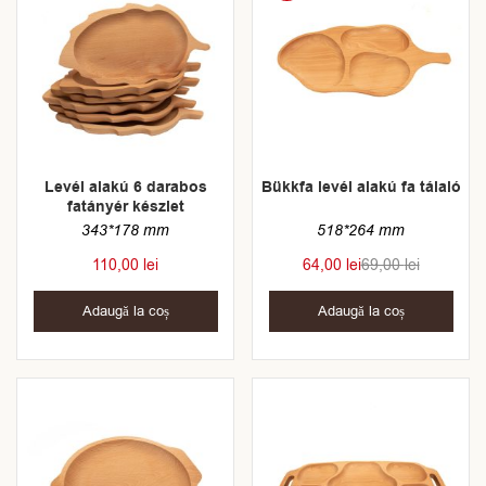
Levél alakú 6 darabos
Bükkfa levél alakú fa tálaló
fatányér készlet
343*178 mm
518*264 mm
110,00
lei
64,00
lei
69,00
lei
Adaugă la coș
Adaugă la coș