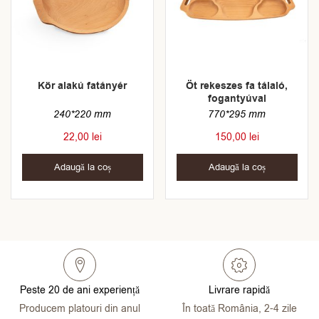
Kör alakú fatányér
Öt rekeszes fa tálaló,
fogantyúval
240*220 mm
770*295 mm
22,00
lei
150,00
lei
Adaugă la coș
Adaugă la coș
Peste 20 de ani experiență
Livrare rapidă
Producem platouri din anul
În toată România, 2-4 zile