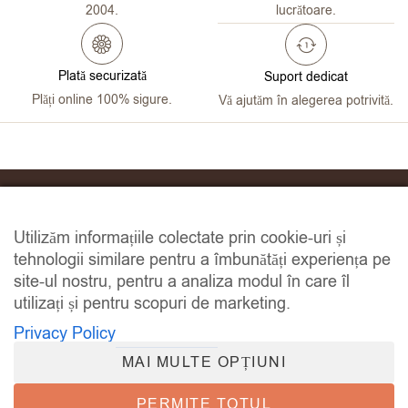
2004.
lucrătoare.
Plată securizată
Suport dedicat
Plăți online 100% sigure.
Vă ajutăm în alegerea potrivită.
Str. Zsögöd, Nr. 17, PRAID, Harghita county, Romania
Utilizăm informațiile colectate prin cookie-uri și
+40 758 133 707
tehnologii similare pentru a îmbunătăți experiența pe
office@faboltray.com
site-ul nostru, pentru a analiza modul în care îl
utilizați și pentru scopuri de marketing.
Privacy Policy
Contul meu
MAI MULTE OPȚIUNI
Plasare comandă
Urmărirea comenzii
PERMITE TOTUL