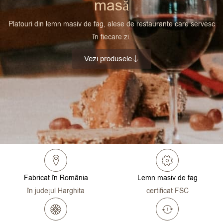
masă
Parolă uitată?
Platouri din lemn masiv de fag, alese de restaurante care servesc
în fiecare zi.
Vezi produsele
Fabricat în România
Lemn masiv de fag
în județul Harghita
certificat FSC