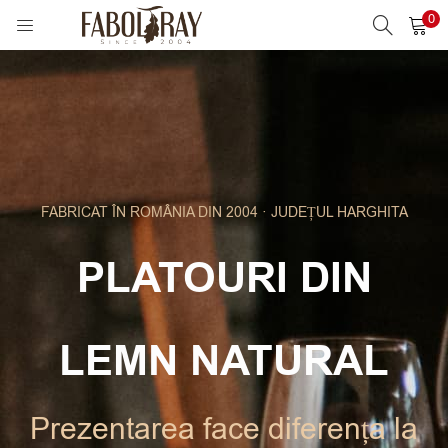
0
AUTENTIFICARE
REGISTER
Introduceți numele de utilizator / adresa de email și parola pentru
a vă conecta.
FABRICAT ÎN ROMÂNIA DIN 2004 · JUDEȚUL HARGHITA
comenzi)
PLATOURI DIN
LEMN NATURAL
Alternative:
Ține-mă minte.
Autentificare
Prezentarea face diferența la