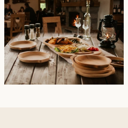
Seturi de
servire
Rustic &
tradițional