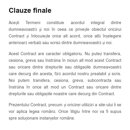
Clauze finale
Acești Termeni constituie acordul integral dintre
dumneavoastră şi noi în ceea ce privește obiectul oricărui
Contract și înlocuiește orice alt acord, orice altă înțelegere
anterioară verbală sau scrisă dintre dumneavoastră și noi.
Acest Contract are caracter obligatoriu. Nu puteți transfera,
cesiona, greva sau înstrăina în niciun alt mod acest Contract
sau oricare dintre drepturile sau obligațiile dumneavoastră
care decurg din acesta, fără acordul nostru prealabil și scris.
Noi putem transfera, cesiona, greva, subcontracta sau
înstrăina în orice alt mod un Contract sau oricare dintre
drepturile sau obligațiile noastre care decurg din Contract.
Prezentului Contract, precum și oricărei utilizări a site-ului li se
vor aplica legea română. Orice litigiu între noi va fi supus
spre soluționare instanțelor române.