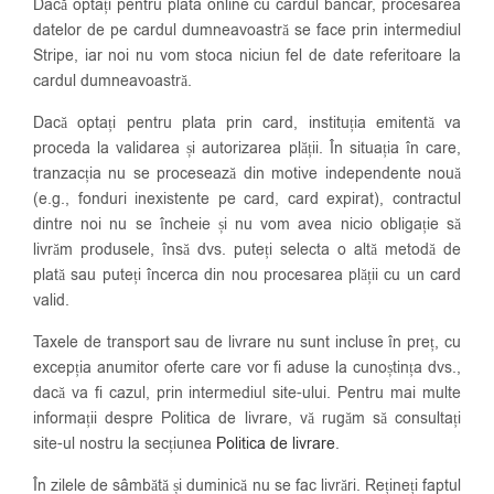
Dacă optați pentru plata online cu cardul bancar, procesarea
datelor de pe cardul dumneavoastră se face prin intermediul
Stripe, iar noi nu vom stoca niciun fel de date referitoare la
cardul dumneavoastră.
Dacă optați pentru plata prin card, instituția emitentă va
proceda la validarea și autorizarea plății. În situația în care,
tranzacția nu se procesează din motive independente nouă
(e.g., fonduri inexistente pe card, card expirat), contractul
dintre noi nu se încheie și nu vom avea nicio obligație să
livrăm produsele, însă dvs. puteți selecta o altă metodă de
plată sau puteți încerca din nou procesarea plății cu un card
valid.
Taxele de transport sau de livrare nu sunt incluse în preț, cu
excepția anumitor oferte care vor fi aduse la cunoștința dvs.,
dacă va fi cazul, prin intermediul site-ului. Pentru mai multe
informații despre Politica de livrare, vă rugăm să consultați
site-ul nostru la secțiunea
Politica de livrare
.
În zilele de sâmbătă și duminică nu se fac livrări. Rețineți faptul