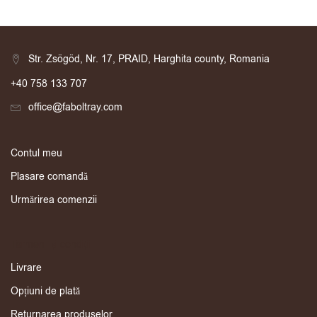
Str. Zsögöd, Nr. 17, PRAID, Harghita county, Romania
+40 758 133 707
office@faboltray.com
Contul meu
Plasare comandă
Urmărirea comenzii
Termenii și condiții
Livrare
Opțiuni de plată
Returnarea produselor