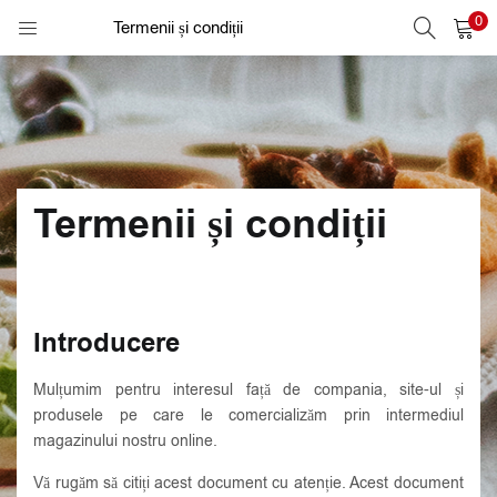
0
AUTENTIFICARE
Termenii și condiții
REGISTER
Introduceți numele de utilizator / adresa de email și parola pentru
a vă conecta.
Termenii și condiții
comenzi)
Introducere
Mulțumim pentru interesul față de compania, site-ul și
Alternative:
Ține-mă minte.
produsele pe care le comercializăm prin intermediul
magazinului nostru online.
Autentificare
Vă rugăm să citiți acest document cu atenție. Acest document