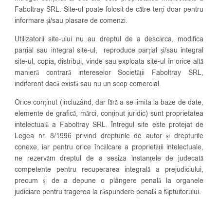
Faboltray SRL. Site-ul poate folosit de către terți doar pentru
informare și/sau plasare de comenzi.
Utilizatorii site-ului nu au dreptul de a descărca, modifica
parțial sau integral site-ul, reproduce parțial și/sau integral
site-ul, copia, distribui, vinde sau exploata site-ul în orice altă
manieră contrară intereselor Societății Faboltray SRL,
indiferent dacă există sau nu un scop comercial.
Orice conținut (incluzând, dar fără a se limita la baze de date,
elemente de grafică, mărci, conținut juridic) sunt proprietatea
intelectuală a Faboltray SRL. Întregul site este protejat de
Legea nr. 8/1996 privind drepturile de autor și drepturile
conexe, iar pentru orice încălcare a proprietății intelectuale,
ne rezervăm dreptul de a sesiza instanțele de judecată
competente pentru recuperarea integrală a prejudiciului,
precum și de a depune o plângere penală la organele
judiciare pentru tragerea la răspundere penală a făptuitorului.