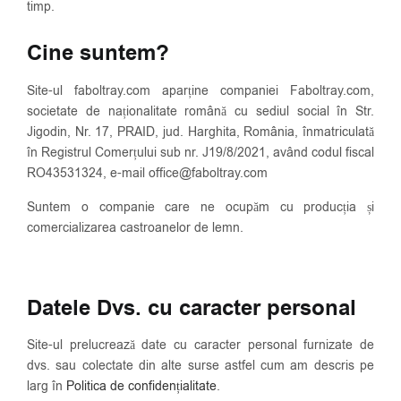
timp.
Cine suntem?
Site-ul faboltray.com aparține companiei Faboltray.com,
societate de naționalitate română cu sediul social în Str.
Jigodin, Nr. 17, PRAID, jud. Harghita, România, înmatriculată
în Registrul Comerțului sub nr. J19/8/2021, având codul fiscal
RO43531324, e-mail office@faboltray.com
Suntem o companie care ne ocupăm cu producția și
comercializarea castroanelor de lemn.
Datele Dvs. cu caracter personal
Site-ul prelucrează date cu caracter personal furnizate de
dvs. sau colectate din alte surse astfel cum am descris pe
larg în
Politica de confidențialitate
.