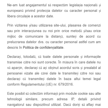
Ne-am luat angajamentul să respectăm legislația națională și
europeană privind protecția datelor cu caracter personal și
libera circulație a acestor date.
Prin vizitarea și/sau utilizarea site-ului, plasarea de comenzi
sau prin interacțiunea cu noi prin orice metodă și/sau orice
mijloc de comunicare la distanță, sunteți de acord cu
prelucrarea datelor dvs. cu caracter personal astfel cum am
descris în
Politica de confidențialitate
.
Declarați, totodată, că toate datele personale și informațiile
transmise către noi sunt corecte. În măsura în care datele nu
vă aparțin, declarați că ați obținut acordul scris și prealabil al
persoanei vizate ale cărei date le transmiteți către noi sau
declarați că transmiteți datele în baza altui temei legal
conform Regulamentului (UE) nr. 679/2016.
Este posibil să colectăm informații prin module cookie sau alte
tehnologii similare, precum adresa IP, detalii privind
navigatorul sau dispozitivul utilizat. Dacă doriți să aflați mai