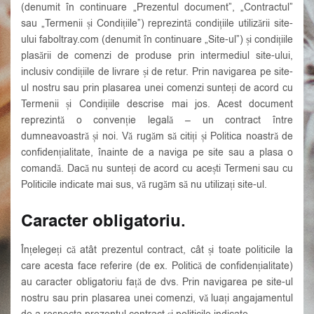
Parolă uitată?
(denumit în continuare „Prezentul document”, „Contractul”
sau „Termenii și Condițiile”) reprezintă condițiile utilizării site-
ului faboltray.com (denumit în continuare „Site-ul”) și condițiile
plasării de comenzi de produse prin intermediul site-ului,
inclusiv condițiile de livrare și de retur. Prin navigarea pe site-
ul nostru sau prin plasarea unei comenzi sunteți de acord cu
Termenii și Condițiile descrise mai jos. Acest document
reprezintă o convenție legală – un contract între
dumneavoastră și noi. Vă rugăm să citiți și Politica noastră de
confidențialitate, înainte de a naviga pe site sau a plasa o
comandă. Dacă nu sunteți de acord cu acești Termeni sau cu
Politicile indicate mai sus, vă rugăm să nu utilizați site-ul.
Caracter obligatoriu.
Înțelegeți că atât prezentul contract, cât și toate politicile la
care acesta face referire (de ex. Politică de confidențialitate)
au caracter obligatoriu față de dvs. Prin navigarea pe site-ul
nostru sau prin plasarea unei comenzi, vă luați angajamentul