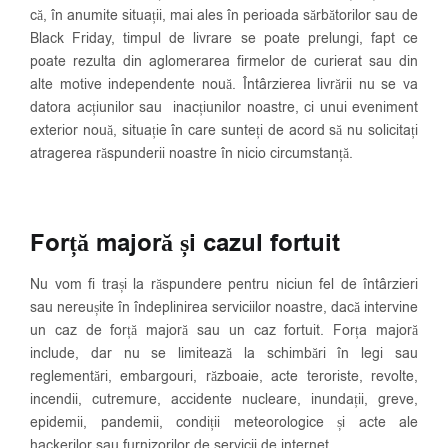
că, în anumite situații, mai ales în perioada sărbătorilor sau de
Black Friday, timpul de livrare se poate prelungi, fapt ce
poate rezulta din aglomerarea firmelor de curierat sau din
alte motive independente nouă. Întârzierea livrării nu se va
datora acțiunilor sau inacțiunilor noastre, ci unui eveniment
exterior nouă, situație în care sunteți de acord să nu solicitați
atragerea răspunderii noastre în nicio circumstanță.
Forță majoră și cazul fortuit
Nu vom fi trași la răspundere pentru niciun fel de întârzieri
sau nereușite în îndeplinirea serviciilor noastre, dacă intervine
un caz de forță majoră sau un caz fortuit. Forța majoră
include, dar nu se limitează la schimbări în legi sau
reglementări, embargouri, războaie, acte teroriste, revolte,
incendii, cutremure, accidente nucleare, inundații, greve,
epidemii, pandemii, condiții meteorologice și acte ale
hackerilor sau furnizorilor de servicii de internet.