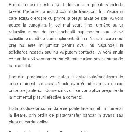
Prețul produselor este afișat în lei sau euro pe site și include
taxele. Prețurile nu includ costul de transport. În măsura în
care există o eroare cu privire la prețul afișat pe site, vă vom
aduce la cunoștință în cel mai scurt timp, urmând să vă
returnăm suma de bani achitată suplimentar sau să vă
solicităm o sumă de bani suplimentară. În măsura în care noul
preț nu este mulțumitor pentru dvs., nu răspundeți la
solicitarea noastră sau nu vă putem contacta, vă vom anula
comanda și vă vom rambursa cât mai curând posibil suma de
bani achitată.
Prețurile produselor vor putea fi actualizate/modificare în
orice moment, iar această actualizare/modificare va înlocui
orice preț anterior. Comenzii dvs. i se vor aplica prețurile de
la momentul plasării efective a comenzii.
Plata produselor comandate se poate face astfel: în numerar
la livrare, prin ordin de plata/transfer bancar în avans sau
plata cu cardul online.